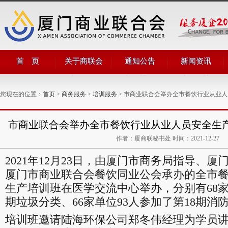
首 页
关于商联会
通知公告
新闻资讯
商会简介
商会通知
商会动态
商会领导
公告公示
商界动态
您现在的位置：
首页
>
商务服务
>
培训服务
> 市商业联合会举办全市餐饮行业从业人员
管理团队
商联简讯
组织机构
评比表彰
部门职能
对外合作
市商业联合会举办全市餐饮行业从业人员安全生产培
商会章程
作者：厦商联秘书处 时间：2021-12-27
2021年12月23日，由厦门市商务局指导、
厦门市商业联合会餐饮同业公会承办的全市
生产培训班在医学交流中心举办，分别有68家
期垃圾分类、66家单位93人参加了第18期消
培训班邀请陆海环保公司郑冬伟经理为学员