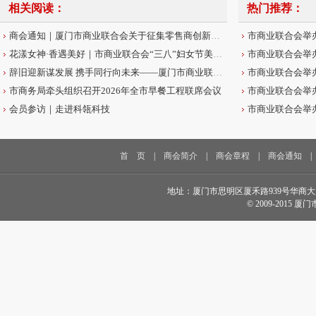
相关阅读：
热门推荐：
商会通知｜厦门市商业联合会关于征集零售商创新案例的通知
花漾女神·香遇美好｜市商业联合会“三八”妇女节美学沙龙圆满举办
辞旧迎新谋发展 携手同行向未来——厦门市商业联合会2026年新春贺词
市商务局牵头组织召开2026年全市早餐工程联席会议
会员参访｜走进科瓴科技
首 页
|
商会简介
|
商会章程
|
商会通知
地址：厦门市思明区厦禾路939号华商大厦18楼 电话
© 2009-2015