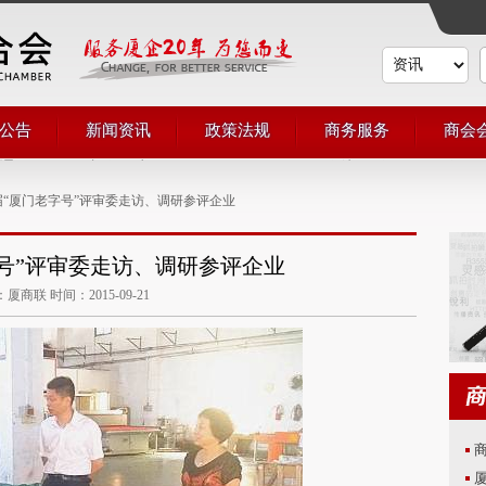
公告
新闻资讯
政策法规
商务服务
商会
通知
商会动态
会议展览
会员
公示
商界动态
培训服务
申请
届“厦门老字号”评审委走访、调研参评企业
商联简讯
法律服务
会员
评比表彰
投资融资
会员
对外合作
号”评审委走访、调研参评企业
厦商联 时间：2015-09-21