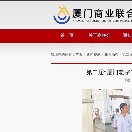
首 页
关于商联会
通知
商会简介
商会
商会领导
公告
您现在的位置：
首页
>
新闻资讯
>
商会动态
> 第二
管理团队
组织机构
部门职能
第二届“厦门老字
商会章程
作者：